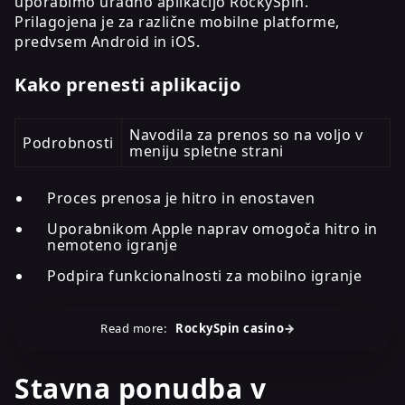
uporabimo uradno aplikacijo RockySpin.
Prilagojena je za različne mobilne platforme,
predvsem Android in iOS.
Kako prenesti aplikacijo
Navodila za prenos so na voljo v
Podrobnosti
meniju spletne strani
Proces prenosa je hitro in enostaven
Uporabnikom Apple naprav omogoča hitro in
nemoteno igranje
Podpira funkcionalnosti za mobilno igranje
Read more:
RockySpin casino
Stavna ponudba v