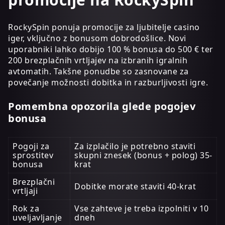
RockySpin ponuja promocije za ljubitelje casino
iger, vključno z bonusom dobrodošlice. Novi
uporabniki lahko dobijo 100 % bonusa do 500 € ter
200 brezplačnih vrtljajev na izbranih igralnih
avtomatih. Takšne ponudbe so zasnovane za
povečanje možnosti dobitka in razburljivosti igre.
Pomembna opozorila glede pogojev
bonusa
Pogoji za
Za izplačilo je potrebno staviti
sprostitev
skupni znesek (bonus + polog) 35-
bonusa
krat
Brezplačni
Dobitke morate staviti 40-krat
vrtljaji
Rok za
Vse zahteve je treba izpolniti v 10
uveljavljanje
dneh