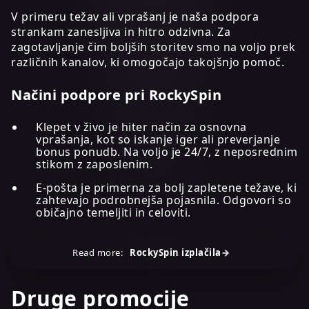
V primeru težav ali vprašanj je naša podpora
strankam zanesljiva in hitro odzivna. Za
zagotavljanje čim boljših storitev smo na voljo prek
različnih kanalov, ki omogočajo takojšnjo pomoč.
Načini podpore pri RockySpin
Klepet v živo je hiter način za osnovna
vprašanja, kot so iskanje iger ali preverjanje
bonus ponudb. Na voljo je 24/7, z neposrednim
stikom z zaposlenim.
E-pošta je primerna za bolj zapletene težave, ki
zahtevajo podrobnejša pojasnila. Odgovori so
običajno temeljiti in celoviti.
Read more:
RockySpin izplačila
Druge promocije