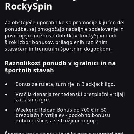
RockySpin
Za obstoječe uporabnike so promocije ključen del
ponudbe, saj omogočajo nadaljnje sodelovanje in
povečujejo možnosti dobitkov. RockySpin nudi
širok izbor bonusov, prilagojenih različnim
stavačem in trenutnim športnim dogodkom.
Raznolikost ponudb v igralnici in na
športnih stavah
Bonus za ruleta, turnirje in Blackjack ligo.
Vračila denarja ter tedenski brezplačni vrtljaji
za casino igre.
Weekend Reload Bonus do 700 € in 50
brezplačnih vrtljajev - podobno bonusu
dobrodošlice, a s strožjimi pogoji.