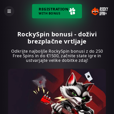
REGISTRATION
WITH BONUS
RockySpin bonusi - doživi
brezplačne vrtljaje
Odkrijte najboljše RockySpin bonusi z do 250
Free Spins in do €1500, začnite state igre in
ustvarjajte velike dobitke zdaj!